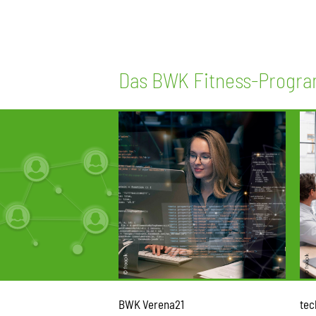
Das BWK Fitness-Progr
BWK Verena21
tec