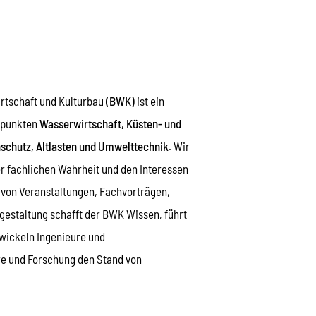
rtschaftlichen Anliegen des
rschutzes mit besonderer Fokussierung
erschlagsbedingte Siedlungsabflüsse
etterabflüsse“).
irtschaft und Kulturbau
(BWK)
ist ein
rpunkten
Wasserwirtschaft, Küsten- und
schutz, Altlasten und Umwelttechnik
. Wir
er fachlichen Wahrheit und den Interessen
lt von Veranstaltungen, Fachvorträgen,
gestaltung schafft der BWK Wissen, führt
ickeln Ingenieure und
re und Forschung den Stand von